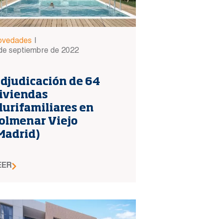
ovedades
|
de septiembre de 2022
djudicación de 64
iviendas
lurifamiliares en
olmenar Viejo
Madrid)
EER