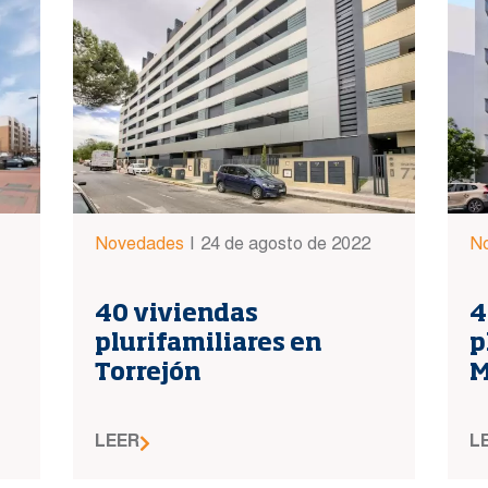
Novedades
|
24 de agosto de 2022
N
40 viviendas
4
plurifamiliares en
p
Torrejón
M
LEER
L