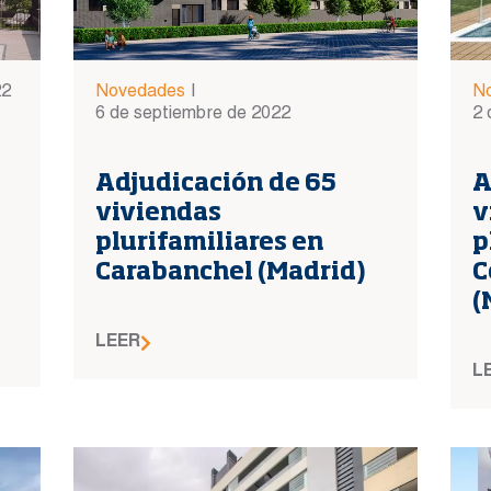
22
Novedades
|
N
6 de septiembre de 2022
2 
Adjudicación de 65
A
viviendas
v
plurifamiliares en
p
Carabanchel (Madrid)
C
(
LEER
L