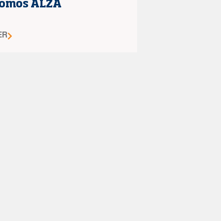
omos ALZA
ER