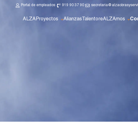
Portal de empleados
919 90 37 90
secretaria@alzaobrasyserv
ALZA
Proyectos
Alianzas
Talento
reALZAmos
Co