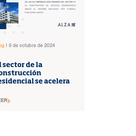
og
|
9 de octubre de 2024
l sector de la
onstrucción
esidencial se acelera
EER