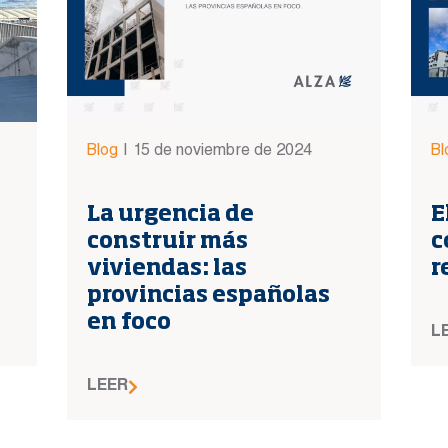
Blog
|
15 de noviembre de 2024
Bl
La urgencia de
E
construir más
c
viviendas: las
r
provincias españolas
en foco
L
LEER