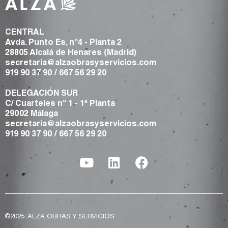
CENTRAL
Avda. Punto Es, nº4 - Planta 2
28805 Alcalá de Henares (Madrid)
secretaria@alzaobrasyservicios.com
919 90 37 90
/
667 56 29 20
DELEGACIÓN SUR
C/ Cuarteles nº 1 - 1ª Planta
29002 Málaga
secretaria@alzaobrasyservicios.com
919 90 37 90
/
667 56 29 20
©2025
ALZA OBRAS Y SERVICIOS