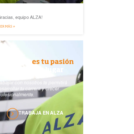
Gracias, equipo ALZA!
ER MÁS »
i construir
es tu pasión
ALZA es tu lugar
rabajar con nosotros te permitirá
esarrollar tu carrera y crecer
rofesionalmente.
TRABAJA EN ALZA