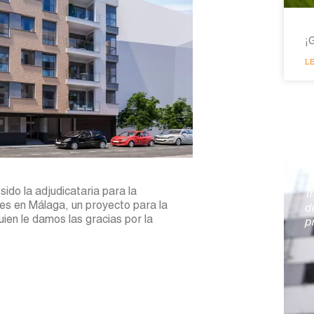
¡
LE
S
o la adjudicataria para la
T
ares en Málaga, un proyecto para la
d
en le damos las gracias por la
p