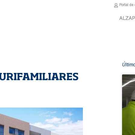
Portal d
ALZA
P
Último
LURIFAMILIARES