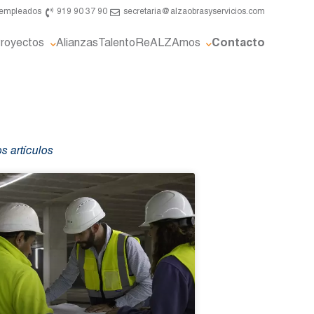
e empleados
919 90 37 90
secretaria@alzaobrasyservicios.com
royectos
Alianzas
Talento
ReALZAmos
Contacto
s artículos