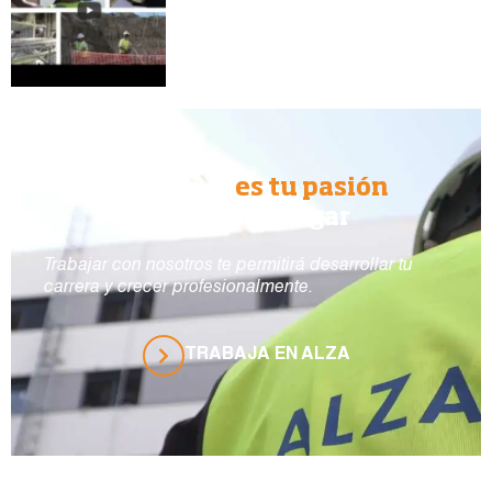
Si construir
es tu pasión
ALZA es tu lugar
Trabajar con nosotros te permitirá desarrollar tu
carrera y crecer profesionalmente.
TRABAJA EN ALZA