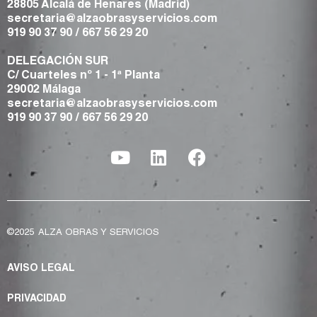
28805 Alcalá de Henares (Madrid)
secretaria@alzaobrasyservicios.com
919 90 37 90
/
667 56 29 20
DELEGACIÓN SUR
C/ Cuarteles nº 1 - 1ª Planta
29002 Málaga
secretaria@alzaobrasyservicios.com
919 90 37 90
/
667 56 29 20
©2025
ALZA OBRAS Y SERVICIOS
AVISO LEGAL
PRIVACIDAD