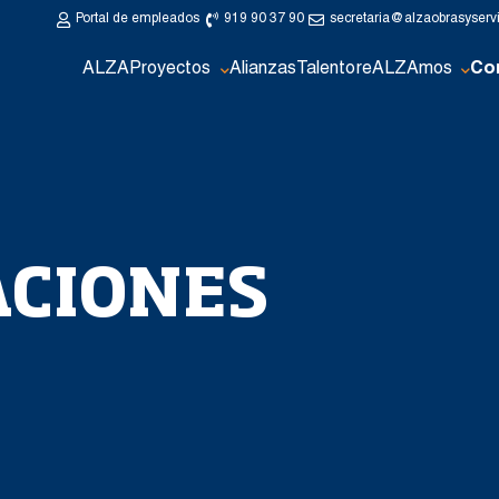
Portal de empleados
919 90 37 90
secretaria@alzaobrasyserv
ALZA
Proyectos
Alianzas
Talento
reALZAmos
Co
ACIONES