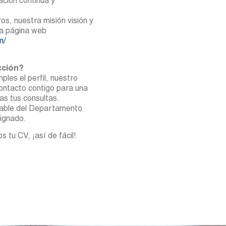
ción continua y
s, nuestra misión visión y
tra página web
m/
cción?
les el perfil, nuestro
contacto contigo para una
as tus consultas.
nsable del Departamento
ignado.
s tu CV, ¡así de fácil!