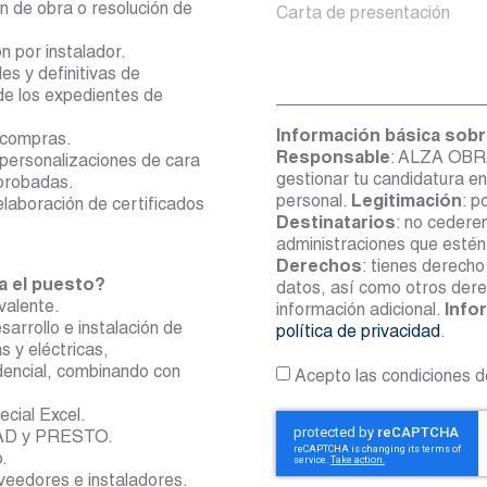
ón de obra o resolución de
n por instalador.
es y definitivas de
de los expedientes de
Información básica sobr
 compras.
Responsable
: ALZA OBR
personalizaciones de cara
gestionar tu candidatura en
probadas.
personal.
Legitimación
: p
elaboración de certificados
Destinatarios
: no cedere
administraciones que estén
Derechos
: tienes derecho 
ra el puesto?
datos, así como otros dere
ivalente.
información adicional.
Info
sarrollo e instalación de
política de privacidad
.
 y eléctricas,
dencial, combinando con
Acepto las condiciones de
ecial Excel.
oCAD y PRESTO.
.
veedores e instaladores.