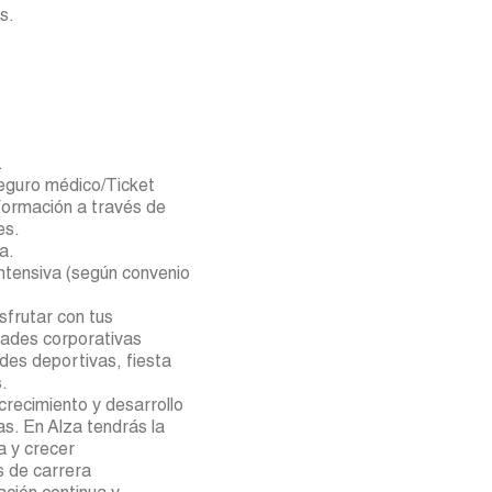
s.
.
Seguro médico/Ticket
ormación a través de
es.
a.
intensiva (según convenio
sfrutar con tus
dades corporativas
des deportivas, fiesta
.
recimiento y desarrollo
s. En Alza tendrás la
a y crecer
 de carrera