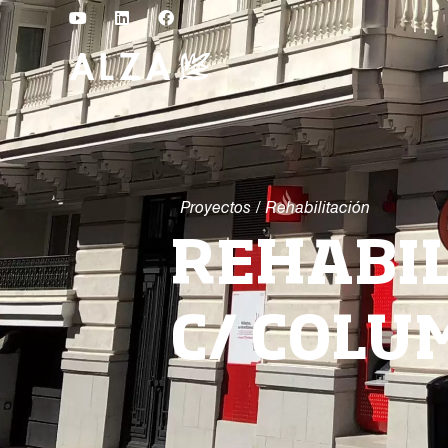
Proyectos
/
Rehabilitación
REHABIL
C/ COLU