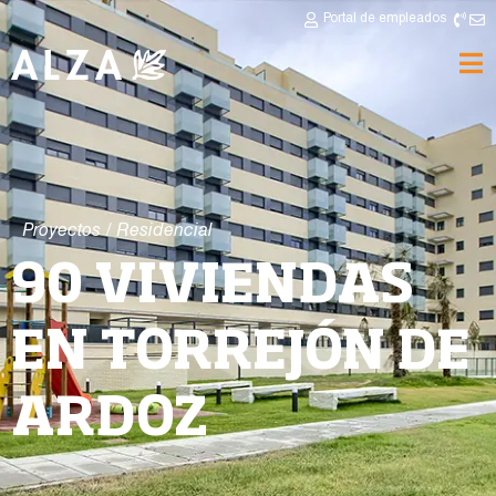
Portal de empleados
Proyectos
/
Residencial
90 VIVIENDAS
EN TORREJÓN DE
ARDOZ