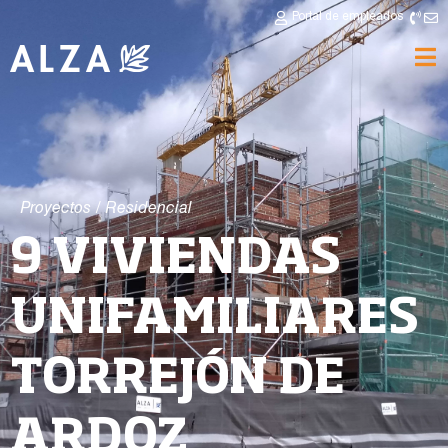
Portal de empleados
Proyectos
/
Residencial
9 VIVIENDAS
UNIFAMILIARES
TORREJÓN DE
ARDOZ