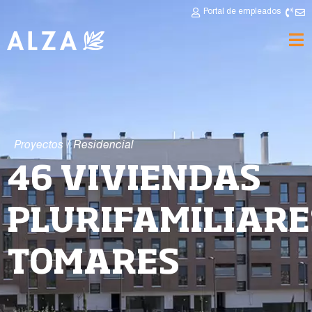
Portal de empleados
Proyectos
/
Residencial
46 VIVIENDAS
PLURIFAMILIARE
TOMARES