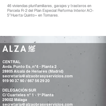
46 viviendas plurifamiliares, garajes y trasteros en
Parcela R-2 del Plan Especial Reforma Interior AO-
5″Huerta Quinto» en Tomares.
CENTRAL
Avda. Punto Es, nº4 - Planta 2
28805 Alcalá de Henares (Madrid)
secretaria@alzaobrasyservicios.com
919 90 37 90
/
667 56 29 20
DELEGACIÓN SUR
C/ Cuarteles nº 1 - 1ª Planta
29002 Málaga
secretaria@alzaobrasyservicios.com