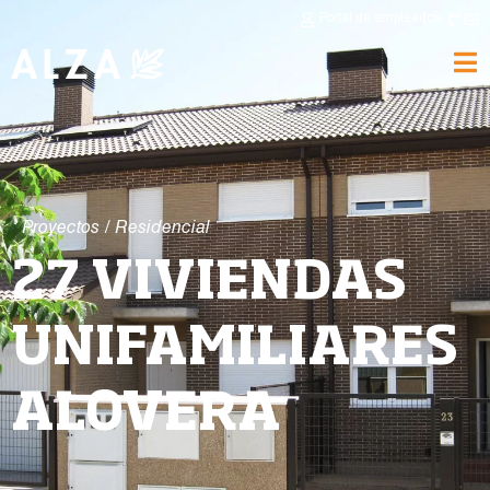
Portal de empleados
Proyectos
/
Residencial
27 VIVIENDAS
UNIFAMILIARES
ALOVERA