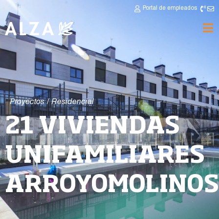
Portal de empleados
Proyectos
/
Residencial
21 VIVIENDAS
UNIFAMILIARES
ARROYOMOLINOS