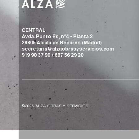
CENTRAL
Avda. Punto Es, nº4 - Planta 2
28805 Alcalá de Henares (Madrid)
secretaria@alzaobrasyservicios.com
919 90 37 90
/
667 56 29 20
©2025
ALZA OBRAS Y SERVICIOS