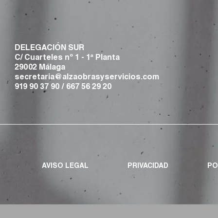
DELEGACIÓN SUR
C/ Cuarteles nº 1 - 1ª Planta
29002 Málaga
secretaria@alzaobrasyservicios.com
919 90 37 90
/
667 56 29 20
AVISO LEGAL
PRIVACIDAD
PO