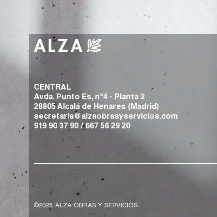
CENTRAL
Avda. Punto Es, nº4 - Planta 2
28805 Alcalá de Henares (Madrid)
secretaria@alzaobrasyservicios.com
919 90 37 90
/
667 56 29 20
©2025
ALZA OBRAS Y SERVICIOS