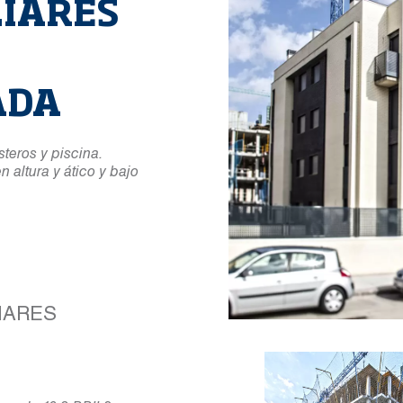
LIARES
ADA
steros y piscina.
 altura y ático y bajo
IARES