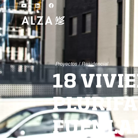
Proyectos
/
Residencial
18 VIVI
PLURIFA
FUENLA