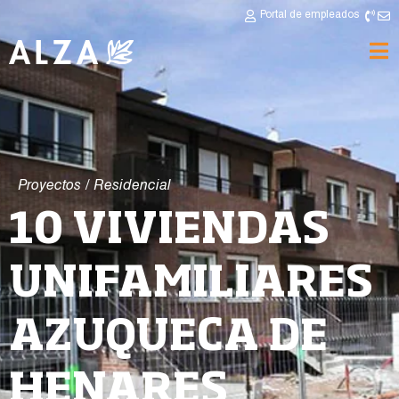
Portal de empleados
Proyectos
/
Residencial
10 VIVIENDAS
UNIFAMILIARES
AZUQUECA DE
HENARES