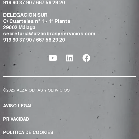
919 90 37 90
/
667 56 29 20
DELEGACIÓN SUR
C/ Cuarteles nº 1 - 1ª Planta
29002 Málaga
secretaria@alzaobrasyservicios.com
919 90 37 90
/
667 56 29 20
©2025
ALZA OBRAS Y SERVICIOS
AVISO LEGAL
PRIVACIDAD
POLÍTICA DE COOKIES