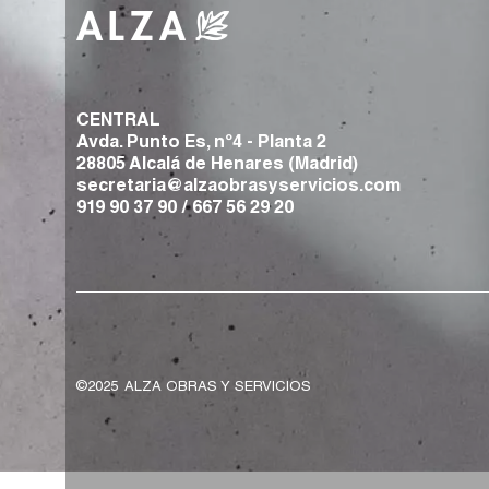
CENTRAL
Avda. Punto Es, nº4 - Planta 2
28805 Alcalá de Henares (Madrid)
secretaria@alzaobrasyservicios.com
919 90 37 90
/
667 56 29 20
©2025
ALZA OBRAS Y SERVICIOS