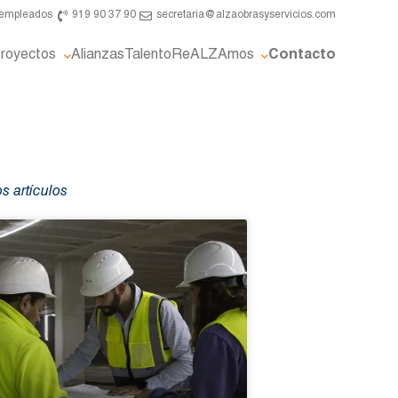
e empleados
919 90 37 90
secretaria@alzaobrasyservicios.com
royectos
Alianzas
Talento
ReALZAmos
Contacto
s artículos