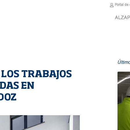
Portal d
ALZA
P
Último
 LOS TRABAJOS
NDAS EN
DOZ