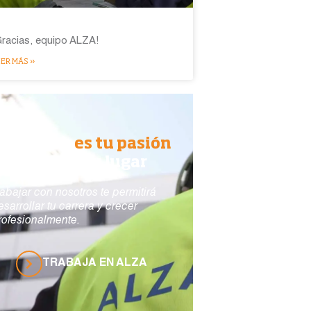
Gracias, equipo ALZA!
ER MÁS »
i construir
es tu pasión
ALZA es tu lugar
rabajar con nosotros te permitirá
esarrollar tu carrera y crecer
rofesionalmente.
TRABAJA EN ALZA