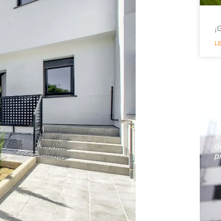
¡
LE
S
T
d
p