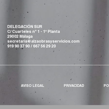
DELEGACIÓN SUR
C/ Cuarteles nº 1 - 1ª Planta
29002 Málaga
secretaria@alzaobrasyservicios.com
919 90 37 90
/
667 56 29 20
AVISO LEGAL
PRIVACIDAD
PO