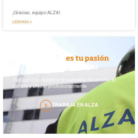
¡Gracias, equipo ALZA!
LEER MÁS »
Si construir
es tu pasión
ALZA es tu lugar
Trabajar con nosotros te permitirá desarrollar tu
carrera y crecer profesionalmente.
TRABAJA EN ALZA